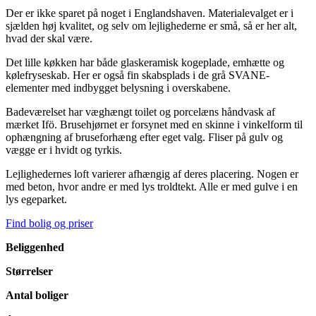
Der er ikke sparet på noget i Englandshaven. Materialevalget er i
sjælden høj kvalitet, og selv om lejlighederne er små, så er her alt,
hvad der skal være.
Det lille køkken har både glaskeramisk kogeplade, emhætte og
kølefryseskab. Her er også fin skabsplads i de grå SVANE-
elementer med indbygget belysning i overskabene.
Badeværelset har væghængt toilet og porcelæns håndvask af
mærket Ifö. Brusehjørnet er forsynet med en skinne i vinkelform til
ophængning af bruseforhæng efter eget valg. Fliser på gulv og
vægge er i hvidt og tyrkis.
Lejlighedernes loft varierer afhængig af deres placering. Nogen er
med beton, hvor andre er med lys troldtekt. Alle er med gulve i en
lys egeparket.
Find bolig og priser
Beliggenhed
Størrelser
Antal boliger