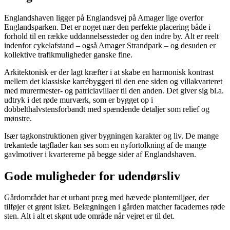
Englandshaven ligger på Englandsvej på Amager lige overfor
Englandsparken. Det er noget nær den perfekte placering både i
forhold til en række uddannelsessteder og den indre by. Alt er reelt
indenfor cykelafstand – også Amager Strandpark – og desuden er
kollektive trafikmuligheder ganske fine.
Arkitektonisk er der lagt kræfter i at skabe en harmonisk kontrast
mellem det klassiske karrébyggeri til den ene siden og villakvarteret
med murermester- og patriciavillaer til den anden. Det giver sig bl.a.
udtryk i det røde murværk, som er bygget op i
dobbelthalvstensforbandt med spændende detaljer som relief og
mønstre.
Især tagkonstruktionen giver bygningen karakter og liv. De mange
trekantede tagflader kan ses som en nyfortolkning af de mange
gavlmotiver i kvartererne på begge sider af Englandshaven.
Gode muligheder for udendørsliv
Gårdområdet har et urbant præg med hævede plantemiljøer, der
tilføjer et grønt islæt. Belægningen i gården matcher facadernes røde
sten. Alt i alt et skønt ude område når vejret er til det.