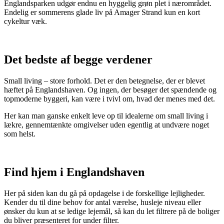
Englandsparken udgør endnu en hyggelig grøn plet i nærområdet.
Endelig er sommerens glade liv på Amager Strand kun en kort
cykeltur væk.
Det bedste af begge verdener
Small living – store forhold. Det er den betegnelse, der er blevet
hæftet på Englandshaven. Og ingen, der besøger det spændende og
topmoderne byggeri, kan være i tvivl om, hvad der menes med det.
Her kan man ganske enkelt leve op til idealerne om small living i
lækre, gennemtænkte omgivelser uden egentlig at undvære noget
som helst.
Find hjem i Englandshaven
Her på siden kan du gå på opdagelse i de forskellige lejligheder.
Kender du til dine behov for antal værelse, husleje niveau eller
ønsker du kun at se ledige lejemål, så kan du let filtrere på de boliger
du bliver præsenteret for under filter.