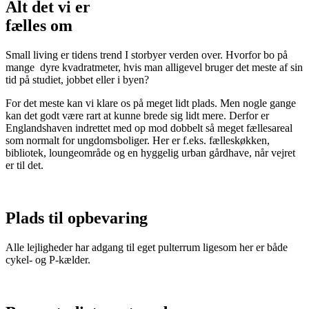
Alt det vi er
fælles om
Small living er tidens trend I storbyer verden over. Hvorfor bo på
mange
dyre kvadratmeter, hvis man alligevel bruger det meste af sin
tid på studiet, jobbet eller i byen?
For det meste kan vi klare os på meget lidt plads. Men nogle gange
kan det godt være rart at kunne brede sig lidt mere. Derfor er
Englandshaven indrettet med op mod dobbelt så meget fællesareal
som normalt for ungdomsboliger. Her er f.eks. fælleskøkken,
bibliotek, loungeområde og en hyggelig urban gårdhave, når vejret
er til det.
Plads til opbevaring
Alle lejligheder har adgang til eget pulterrum ligesom her er både
cykel- og P-kælder.